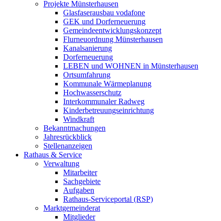
Projekte Münsterhausen
Glasfaserausbau vodafone
GEK und Dorferneuerung
Gemeindeentwicklungskonzept
Flurneuordnung Münsterhausen
Kanalsanierung
Dorferneuerung
LEBEN und WOHNEN in Münsterhausen
Ortsumfahrung
Kommunale Wärmeplanung
Hochwasserschutz
Interkommunaler Radweg
Kinderbetreuungseinrichtung
Windkraft
Bekanntmachungen
Jahresrückblick
Stellenanzeigen
Rathaus & Service
Verwaltung
Mitarbeiter
Sachgebiete
Aufgaben
Rathaus-Serviceportal (RSP)
Marktgemeinderat
Mitglieder