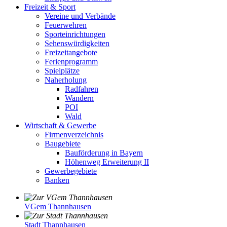
Freizeit & Sport
Vereine und Verbände
Feuerwehren
Sporteinrichtungen
Sehenswürdigkeiten
Freizeitangebote
Ferienprogramm
Spielplätze
Naherholung
Radfahren
Wandern
POI
Wald
Wirtschaft & Gewerbe
Firmenverzeichnis
Baugebiete
Bauförderung in Bayern
Höhenweg Erweiterung II
Gewerbegebiete
Banken
VGem Thannhausen
Stadt Thannhausen