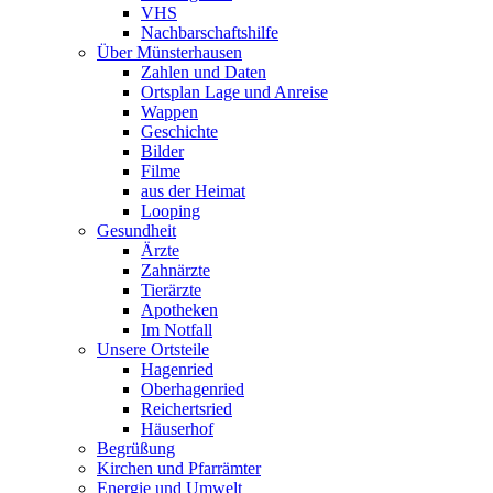
VHS
Nachbarschaftshilfe
Über Münsterhausen
Zahlen und Daten
Ortsplan Lage und Anreise
Wappen
Geschichte
Bilder
Filme
aus der Heimat
Looping
Gesundheit
Ärzte
Zahnärzte
Tierärzte
Apotheken
Im Notfall
Unsere Ortsteile
Hagenried
Oberhagenried
Reichertsried
Häuserhof
Begrüßung
Kirchen und Pfarrämter
Energie und Umwelt