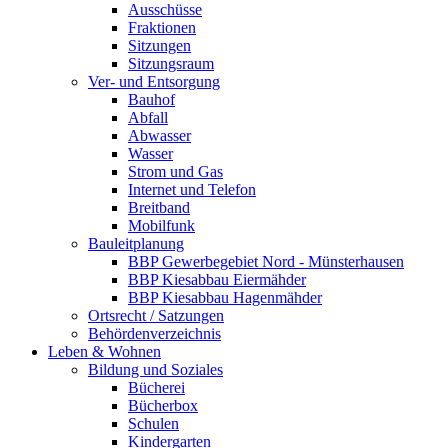
Ausschüsse
Fraktionen
Sitzungen
Sitzungsraum
Ver- und Entsorgung
Bauhof
Abfall
Abwasser
Wasser
Strom und Gas
Internet und Telefon
Breitband
Mobilfunk
Bauleitplanung
BBP Gewerbegebiet Nord - Münsterhausen
BBP Kiesabbau Eiermähder
BBP Kiesabbau Hagenmähder
Ortsrecht / Satzungen
Behördenverzeichnis
Leben & Wohnen
Bildung und Soziales
Bücherei
Bücherbox
Schulen
Kindergarten