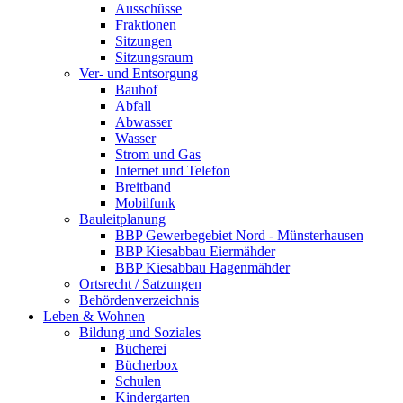
Ausschüsse
Fraktionen
Sitzungen
Sitzungsraum
Ver- und Entsorgung
Bauhof
Abfall
Abwasser
Wasser
Strom und Gas
Internet und Telefon
Breitband
Mobilfunk
Bauleitplanung
BBP Gewerbegebiet Nord - Münsterhausen
BBP Kiesabbau Eiermähder
BBP Kiesabbau Hagenmähder
Ortsrecht / Satzungen
Behördenverzeichnis
Leben & Wohnen
Bildung und Soziales
Bücherei
Bücherbox
Schulen
Kindergarten