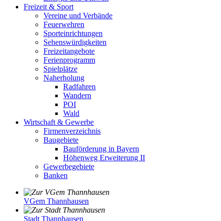
Freizeit & Sport
Vereine und Verbände
Feuerwehren
Sporteinrichtungen
Sehenswürdigkeiten
Freizeitangebote
Ferienprogramm
Spielplätze
Naherholung
Radfahren
Wandern
POI
Wald
Wirtschaft & Gewerbe
Firmenverzeichnis
Baugebiete
Bauförderung in Bayern
Höhenweg Erweiterung II
Gewerbegebiete
Banken
VGem Thannhausen
Stadt Thannhausen