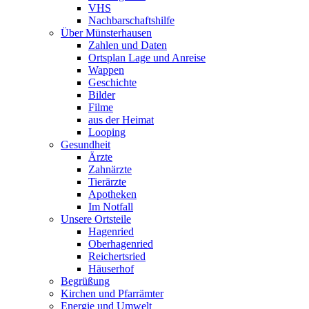
VHS
Nachbarschaftshilfe
Über Münsterhausen
Zahlen und Daten
Ortsplan Lage und Anreise
Wappen
Geschichte
Bilder
Filme
aus der Heimat
Looping
Gesundheit
Ärzte
Zahnärzte
Tierärzte
Apotheken
Im Notfall
Unsere Ortsteile
Hagenried
Oberhagenried
Reichertsried
Häuserhof
Begrüßung
Kirchen und Pfarrämter
Energie und Umwelt