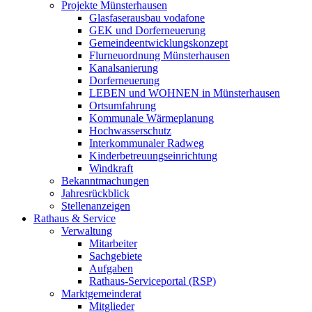
Projekte Münsterhausen
Glasfaserausbau vodafone
GEK und Dorferneuerung
Gemeindeentwicklungskonzept
Flurneuordnung Münsterhausen
Kanalsanierung
Dorferneuerung
LEBEN und WOHNEN in Münsterhausen
Ortsumfahrung
Kommunale Wärmeplanung
Hochwasserschutz
Interkommunaler Radweg
Kinderbetreuungseinrichtung
Windkraft
Bekanntmachungen
Jahresrückblick
Stellenanzeigen
Rathaus & Service
Verwaltung
Mitarbeiter
Sachgebiete
Aufgaben
Rathaus-Serviceportal (RSP)
Marktgemeinderat
Mitglieder