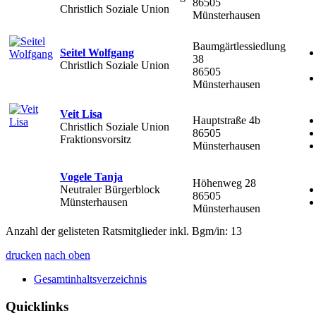
86505
Christlich Soziale Union
Münsterhausen
Baumgärtlessiedlung
Seitel Wolfgang
38
Christlich Soziale Union
86505
Münsterhausen
Veit Lisa
Hauptstraße 4b
Christlich Soziale Union
86505
Fraktionsvorsitz
Münsterhausen
Vogele Tanja
Höhenweg 28
Neutraler Bürgerblock
86505
Münsterhausen
Münsterhausen
Anzahl der gelisteten Ratsmitglieder inkl. Bgm/in: 13
drucken
nach oben
Gesamtinhaltsverzeichnis
Quicklinks