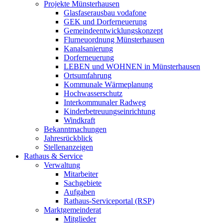
Projekte Münsterhausen
Glasfaserausbau vodafone
GEK und Dorferneuerung
Gemeindeentwicklungskonzept
Flurneuordnung Münsterhausen
Kanalsanierung
Dorferneuerung
LEBEN und WOHNEN in Münsterhausen
Ortsumfahrung
Kommunale Wärmeplanung
Hochwasserschutz
Interkommunaler Radweg
Kinderbetreuungseinrichtung
Windkraft
Bekanntmachungen
Jahresrückblick
Stellenanzeigen
Rathaus & Service
Verwaltung
Mitarbeiter
Sachgebiete
Aufgaben
Rathaus-Serviceportal (RSP)
Marktgemeinderat
Mitglieder