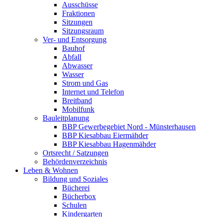
Ausschüsse
Fraktionen
Sitzungen
Sitzungsraum
Ver- und Entsorgung
Bauhof
Abfall
Abwasser
Wasser
Strom und Gas
Internet und Telefon
Breitband
Mobilfunk
Bauleitplanung
BBP Gewerbegebiet Nord - Münsterhausen
BBP Kiesabbau Eiermähder
BBP Kiesabbau Hagenmähder
Ortsrecht / Satzungen
Behördenverzeichnis
Leben & Wohnen
Bildung und Soziales
Bücherei
Bücherbox
Schulen
Kindergarten