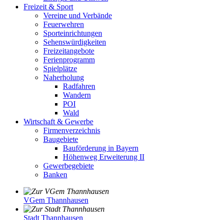
Freizeit & Sport
Vereine und Verbände
Feuerwehren
Sporteinrichtungen
Sehenswürdigkeiten
Freizeitangebote
Ferienprogramm
Spielplätze
Naherholung
Radfahren
Wandern
POI
Wald
Wirtschaft & Gewerbe
Firmenverzeichnis
Baugebiete
Bauförderung in Bayern
Höhenweg Erweiterung II
Gewerbegebiete
Banken
VGem Thannhausen
Stadt Thannhausen