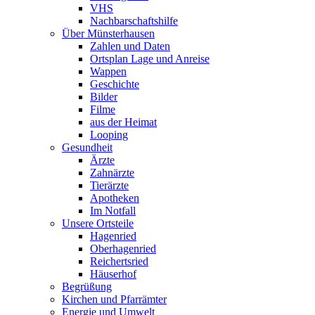
VHS
Nachbarschaftshilfe
Über Münsterhausen
Zahlen und Daten
Ortsplan Lage und Anreise
Wappen
Geschichte
Bilder
Filme
aus der Heimat
Looping
Gesundheit
Ärzte
Zahnärzte
Tierärzte
Apotheken
Im Notfall
Unsere Ortsteile
Hagenried
Oberhagenried
Reichertsried
Häuserhof
Begrüßung
Kirchen und Pfarrämter
Energie und Umwelt