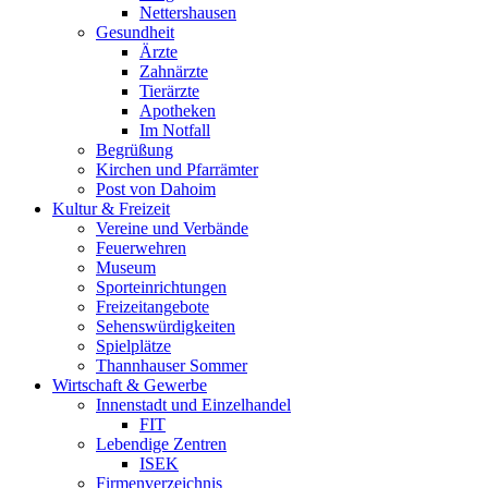
Nettershausen
Gesundheit
Ärzte
Zahnärzte
Tierärzte
Apotheken
Im Notfall
Begrüßung
Kirchen und Pfarrämter
Post von Dahoim
Kultur & Freizeit
Vereine und Verbände
Feuerwehren
Museum
Sporteinrichtungen
Freizeitangebote
Sehenswürdigkeiten
Spielplätze
Thannhauser Sommer
Wirtschaft & Gewerbe
Innenstadt und Einzelhandel
FIT
Lebendige Zentren
ISEK
Firmenverzeichnis