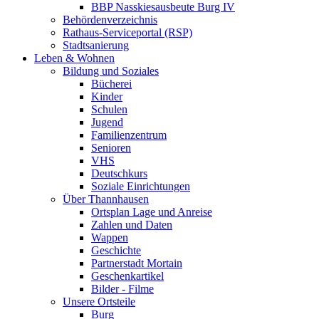
BBP Nasskiesausbeute Burg IV
Behördenverzeichnis
Rathaus-Serviceportal (RSP)
Stadtsanierung
Leben & Wohnen
Bildung und Soziales
Bücherei
Kinder
Schulen
Jugend
Familienzentrum
Senioren
VHS
Deutschkurs
Soziale Einrichtungen
Über Thannhausen
Ortsplan Lage und Anreise
Zahlen und Daten
Wappen
Geschichte
Partnerstadt Mortain
Geschenkartikel
Bilder - Filme
Unsere Ortsteile
Burg