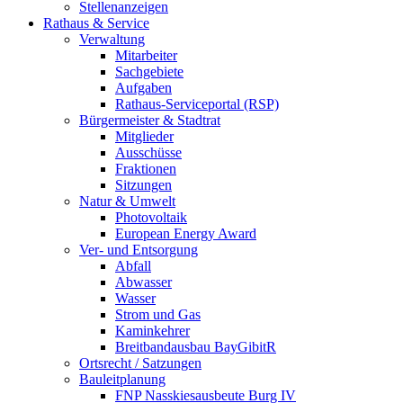
Stellenanzeigen
Rathaus & Service
Verwaltung
Mitarbeiter
Sachgebiete
Aufgaben
Rathaus-Serviceportal (RSP)
Bürgermeister & Stadtrat
Mitglieder
Ausschüsse
Fraktionen
Sitzungen
Natur & Umwelt
Photovoltaik
European Energy Award
Ver- und Entsorgung
Abfall
Abwasser
Wasser
Strom und Gas
Kaminkehrer
Breitbandausbau BayGibitR
Ortsrecht / Satzungen
Bauleitplanung
FNP Nasskiesausbeute Burg IV