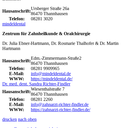
Ursberger Straße 26a
Hausanschrift:
86470 Thannhausen
Telefon:
08281 3020
mindeldental
Zentrum für Zahnheilkunde & Oralchirurgie
Dr. Julia Ebner-Hartmann, Dr. Rosmarie Thalhofer & Dr. Martin
Hartmann
Edm.-Zimmermann-Straße2
Hausanschrift:
86470 Thannhausen
Telefon:
08281 9909965
E-Mail:
info@mindeldental.de
WWW:
https://mindeldental.de/
Dr. med. dent. Sandra Richter-Findler
Wiesenthalstraße 7
Hausanschrift:
86470 Thannhausen
Telefon:
08281 2260
E-Mail:
info@zahnarzt-richter-findler.de
WWW:
https://zahnarzt-richter-findler.de/
drucken
nach oben