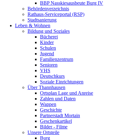
BBP Nasskiesausbeute Burg IV
Behördenverzeichnis
Rathaus-Serviceportal (RSP)
Stadtsanierung
Leben & Wohnen
Bildung und Soziales
Bücherei
Kinder
Schulen
Jugend
Familienzentrum
Senioren
VHS
Deutschkurs
Soziale Einrichtungen
Über Thannhausen
Ortsplan Lage und Anreise
Zahlen und Daten
Wappen
Geschichte
Partnerstadt Mortain
Geschenkartikel
Bilder - Filme
Unsere Ortsteile
Burg