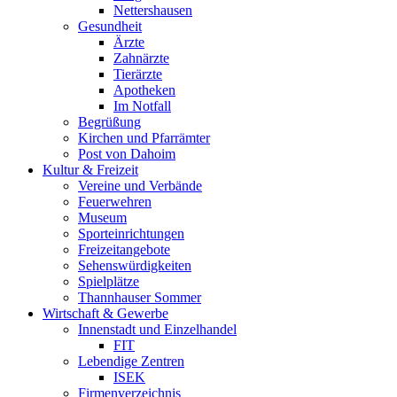
Nettershausen
Gesundheit
Ärzte
Zahnärzte
Tierärzte
Apotheken
Im Notfall
Begrüßung
Kirchen und Pfarrämter
Post von Dahoim
Kultur & Freizeit
Vereine und Verbände
Feuerwehren
Museum
Sporteinrichtungen
Freizeitangebote
Sehenswürdigkeiten
Spielplätze
Thannhauser Sommer
Wirtschaft & Gewerbe
Innenstadt und Einzelhandel
FIT
Lebendige Zentren
ISEK
Firmenverzeichnis