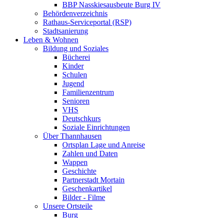
BBP Nasskiesausbeute Burg IV
Behördenverzeichnis
Rathaus-Serviceportal (RSP)
Stadtsanierung
Leben & Wohnen
Bildung und Soziales
Bücherei
Kinder
Schulen
Jugend
Familienzentrum
Senioren
VHS
Deutschkurs
Soziale Einrichtungen
Über Thannhausen
Ortsplan Lage und Anreise
Zahlen und Daten
Wappen
Geschichte
Partnerstadt Mortain
Geschenkartikel
Bilder - Filme
Unsere Ortsteile
Burg