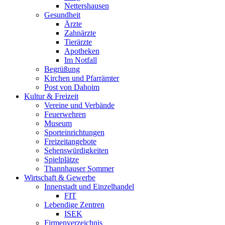
Nettershausen
Gesundheit
Ärzte
Zahnärzte
Tierärzte
Apotheken
Im Notfall
Begrüßung
Kirchen und Pfarrämter
Post von Dahoim
Kultur & Freizeit
Vereine und Verbände
Feuerwehren
Museum
Sporteinrichtungen
Freizeitangebote
Sehenswürdigkeiten
Spielplätze
Thannhauser Sommer
Wirtschaft & Gewerbe
Innenstadt und Einzelhandel
FIT
Lebendige Zentren
ISEK
Firmenverzeichnis