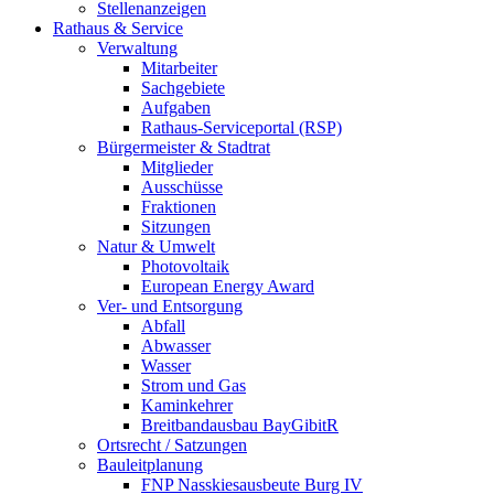
Stellenanzeigen
Rathaus & Service
Verwaltung
Mitarbeiter
Sachgebiete
Aufgaben
Rathaus-Serviceportal (RSP)
Bürgermeister & Stadtrat
Mitglieder
Ausschüsse
Fraktionen
Sitzungen
Natur & Umwelt
Photovoltaik
European Energy Award
Ver- und Entsorgung
Abfall
Abwasser
Wasser
Strom und Gas
Kaminkehrer
Breitbandausbau BayGibitR
Ortsrecht / Satzungen
Bauleitplanung
FNP Nasskiesausbeute Burg IV