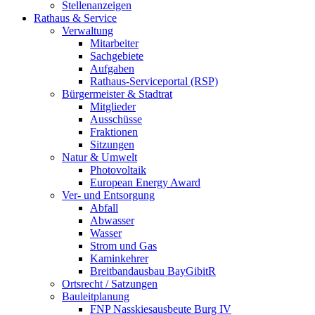
Stellenanzeigen
Rathaus & Service
Verwaltung
Mitarbeiter
Sachgebiete
Aufgaben
Rathaus-Serviceportal (RSP)
Bürgermeister & Stadtrat
Mitglieder
Ausschüsse
Fraktionen
Sitzungen
Natur & Umwelt
Photovoltaik
European Energy Award
Ver- und Entsorgung
Abfall
Abwasser
Wasser
Strom und Gas
Kaminkehrer
Breitbandausbau BayGibitR
Ortsrecht / Satzungen
Bauleitplanung
FNP Nasskiesausbeute Burg IV