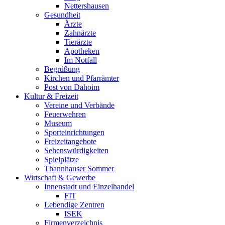
Nettershausen
Gesundheit
Ärzte
Zahnärzte
Tierärzte
Apotheken
Im Notfall
Begrüßung
Kirchen und Pfarrämter
Post von Dahoim
Kultur & Freizeit
Vereine und Verbände
Feuerwehren
Museum
Sporteinrichtungen
Freizeitangebote
Sehenswürdigkeiten
Spielplätze
Thannhauser Sommer
Wirtschaft & Gewerbe
Innenstadt und Einzelhandel
FIT
Lebendige Zentren
ISEK
Firmenverzeichnis