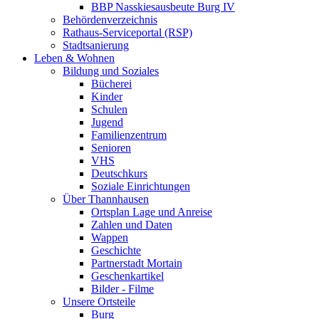
BBP Nasskiesausbeute Burg IV
Behördenverzeichnis
Rathaus-Serviceportal (RSP)
Stadtsanierung
Leben & Wohnen
Bildung und Soziales
Bücherei
Kinder
Schulen
Jugend
Familienzentrum
Senioren
VHS
Deutschkurs
Soziale Einrichtungen
Über Thannhausen
Ortsplan Lage und Anreise
Zahlen und Daten
Wappen
Geschichte
Partnerstadt Mortain
Geschenkartikel
Bilder - Filme
Unsere Ortsteile
Burg