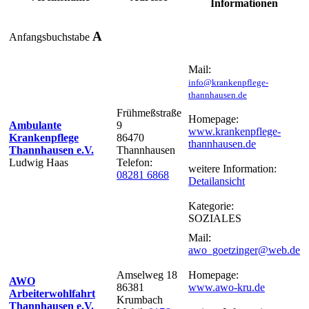
Informationen
A
Anfangsbuchstabe
Mail:
info@krankenpflege-
thannhausen.de
Frühmeßstraße
Homepage:
Ambulante
9
www.krankenpflege-
Krankenpflege
86470
thannhausen.de
Thannhausen e.V.
Thannhausen
Ludwig Haas
Telefon:
weitere Information:
08281 6868
Detailansicht
Kategorie:
SOZIALES
Mail:
awo_goetzinger@web.de
Amselweg 18
Homepage:
AWO
86381
www.awo-kru.de
Arbeiterwohlfahrt
Krumbach
Thannhausen e.V.