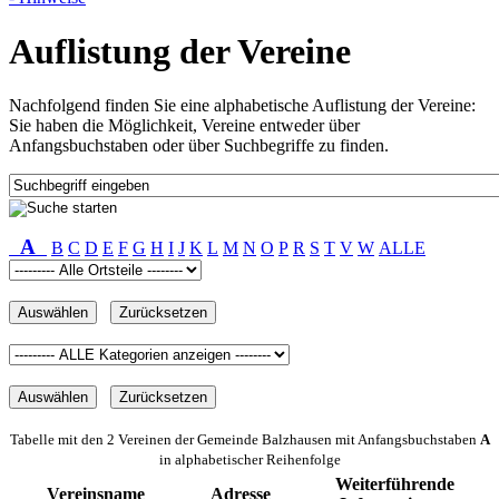
Auflistung der Vereine
Nachfolgend finden Sie eine alphabetische Auflistung der Vereine:
Sie haben die Möglichkeit, Vereine entweder über
Anfangsbuchstaben oder über Suchbegriffe zu finden.
A
B
C
D
E
F
G
H
I
J
K
L
M
N
O
P
R
S
T
V
W
ALLE
Tabelle mit den 2 Vereinen der Gemeinde Balzhausen mit Anfangsbuchstaben
A
in alphabetischer Reihenfolge
Weiterführende
Vereinsname
Adresse