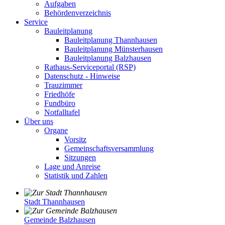
Aufgaben
Behördenverzeichnis
Service
Bauleitplanung
Bauleitplanung Thannhausen
Bauleitplanung Münsterhausen
Bauleitplanung Balzhausen
Rathaus-Serviceportal (RSP)
Datenschutz - Hinweise
Trauzimmer
Friedhöfe
Fundbüro
Notfalltafel
Über uns
Organe
Vorsitz
Gemeinschaftsversammlung
Sitzungen
Lage und Anreise
Statistik und Zahlen
Stadt Thannhausen
Gemeinde Balzhausen