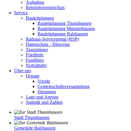
Aufgaben
Behördenverzeichnis
Service
Bauleitplanung
Bauleitplanung Thannhausen
Bauleitplanung Münsterhausen
Bauleitplanung Balzhausen
Rathaus-Serviceportal (RSP)
Datenschutz - Hinweise
Trauzimmer
Friedhöfe
Fundbüro
Notfalltafel
Über uns
Organe
Vorsitz
Gemeinschaftsversammlung
Sitzungen
Lage und Anreise
Statistik und Zahlen
Stadt Thannhausen
Gemeinde Balzhausen