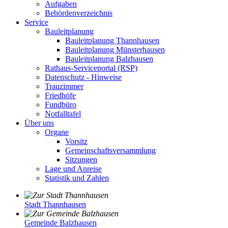
Aufgaben
Behördenverzeichnis
Service
Bauleitplanung
Bauleitplanung Thannhausen
Bauleitplanung Münsterhausen
Bauleitplanung Balzhausen
Rathaus-Serviceportal (RSP)
Datenschutz - Hinweise
Trauzimmer
Friedhöfe
Fundbüro
Notfalltafel
Über uns
Organe
Vorsitz
Gemeinschaftsversammlung
Sitzungen
Lage und Anreise
Statistik und Zahlen
Stadt Thannhausen
Gemeinde Balzhausen