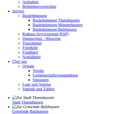
Aufgaben
Behördenverzeichnis
Service
Bauleitplanung
Bauleitplanung Thannhausen
Bauleitplanung Münsterhausen
Bauleitplanung Balzhausen
Rathaus-Serviceportal (RSP)
Datenschutz - Hinweise
Trauzimmer
Friedhöfe
Fundbüro
Notfalltafel
Über uns
Organe
Vorsitz
Gemeinschaftsversammlung
Sitzungen
Lage und Anreise
Statistik und Zahlen
Stadt Thannhausen
Gemeinde Balzhausen