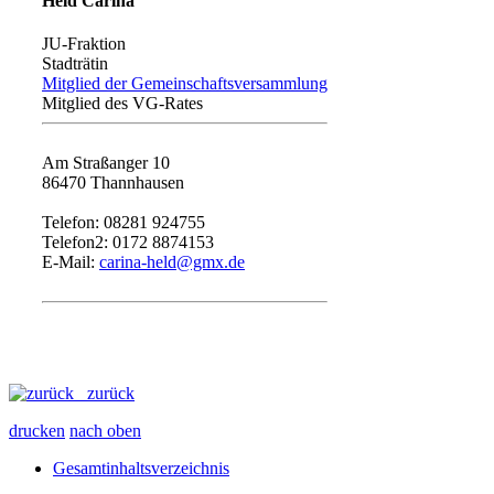
Held Carina
JU-Fraktion
Stadträtin
Mitglied der Gemeinschaftsversammlung
Mitglied des VG-Rates
Am Straßanger 10
86470 Thannhausen
Telefon: 08281 924755
Telefon2: 0172 8874153
E-Mail:
carina-held@gmx.de
zurück
drucken
nach oben
Gesamtinhaltsverzeichnis