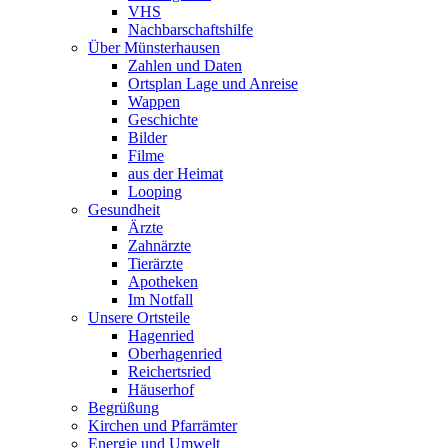
VHS
Nachbarschaftshilfe
Über Münsterhausen
Zahlen und Daten
Ortsplan Lage und Anreise
Wappen
Geschichte
Bilder
Filme
aus der Heimat
Looping
Gesundheit
Ärzte
Zahnärzte
Tierärzte
Apotheken
Im Notfall
Unsere Ortsteile
Hagenried
Oberhagenried
Reichertsried
Häuserhof
Begrüßung
Kirchen und Pfarrämter
Energie und Umwelt