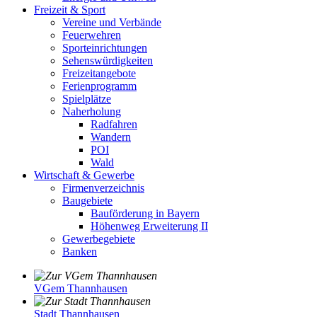
Freizeit & Sport
Vereine und Verbände
Feuerwehren
Sporteinrichtungen
Sehenswürdigkeiten
Freizeitangebote
Ferienprogramm
Spielplätze
Naherholung
Radfahren
Wandern
POI
Wald
Wirtschaft & Gewerbe
Firmenverzeichnis
Baugebiete
Bauförderung in Bayern
Höhenweg Erweiterung II
Gewerbegebiete
Banken
VGem Thannhausen
Stadt Thannhausen