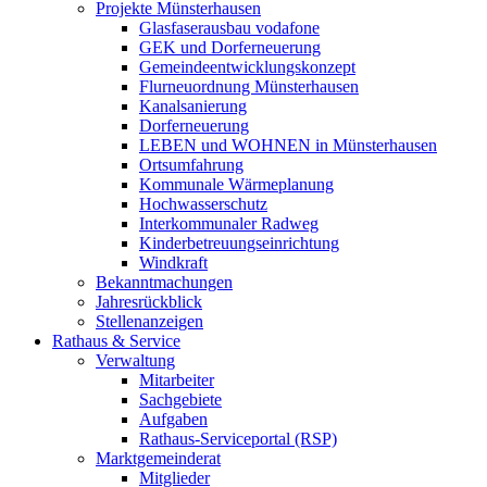
Projekte Münsterhausen
Glasfaserausbau vodafone
GEK und Dorferneuerung
Gemeindeentwicklungskonzept
Flurneuordnung Münsterhausen
Kanalsanierung
Dorferneuerung
LEBEN und WOHNEN in Münsterhausen
Ortsumfahrung
Kommunale Wärmeplanung
Hochwasserschutz
Interkommunaler Radweg
Kinderbetreuungseinrichtung
Windkraft
Bekanntmachungen
Jahresrückblick
Stellenanzeigen
Rathaus & Service
Verwaltung
Mitarbeiter
Sachgebiete
Aufgaben
Rathaus-Serviceportal (RSP)
Marktgemeinderat
Mitglieder