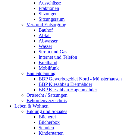
Ausschüsse
Fraktionen
Sitzungen
Sitzungsraum
Ver- und Entsorgung
Bauhof
Abfall
Abwasser
Wasser
Strom und Gas
Internet und Telefon
Breitband
Mobilfunk
Bauleitplanung
BBP Gewerbegebiet Nord - Münsterhausen
BBP Kiesabbau Eiermähder
BBP Kiesabbau Hagenmähder
Ortsrecht / Satzungen
Behördenverzeichnis
Leben & Wohnen
Bildung und Soziales
Bücherei
Bücherbox
Schulen
Kindergarten