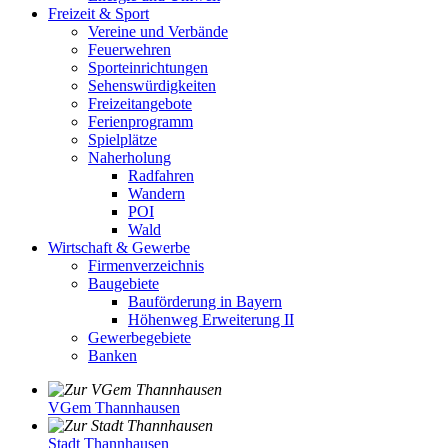
Freizeit & Sport
Vereine und Verbände
Feuerwehren
Sporteinrichtungen
Sehenswürdigkeiten
Freizeitangebote
Ferienprogramm
Spielplätze
Naherholung
Radfahren
Wandern
POI
Wald
Wirtschaft & Gewerbe
Firmenverzeichnis
Baugebiete
Bauförderung in Bayern
Höhenweg Erweiterung II
Gewerbegebiete
Banken
VGem Thannhausen
Stadt Thannhausen