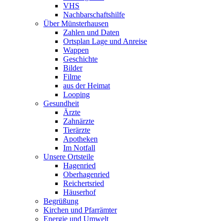
VHS
Nachbarschaftshilfe
Über Münsterhausen
Zahlen und Daten
Ortsplan Lage und Anreise
Wappen
Geschichte
Bilder
Filme
aus der Heimat
Looping
Gesundheit
Ärzte
Zahnärzte
Tierärzte
Apotheken
Im Notfall
Unsere Ortsteile
Hagenried
Oberhagenried
Reichertsried
Häuserhof
Begrüßung
Kirchen und Pfarrämter
Energie und Umwelt