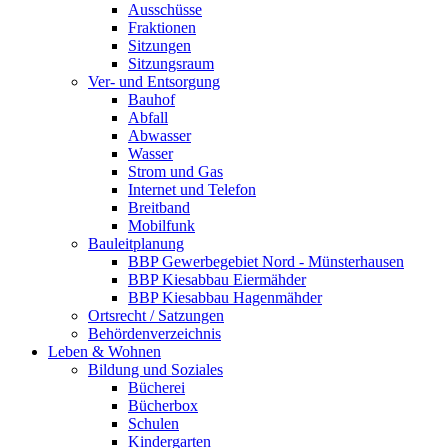
Ausschüsse
Fraktionen
Sitzungen
Sitzungsraum
Ver- und Entsorgung
Bauhof
Abfall
Abwasser
Wasser
Strom und Gas
Internet und Telefon
Breitband
Mobilfunk
Bauleitplanung
BBP Gewerbegebiet Nord - Münsterhausen
BBP Kiesabbau Eiermähder
BBP Kiesabbau Hagenmähder
Ortsrecht / Satzungen
Behördenverzeichnis
Leben & Wohnen
Bildung und Soziales
Bücherei
Bücherbox
Schulen
Kindergarten