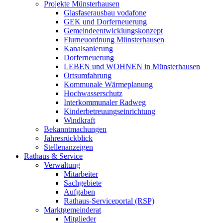
Projekte Münsterhausen
Glasfaserausbau vodafone
GEK und Dorferneuerung
Gemeindeentwicklungskonzept
Flurneuordnung Münsterhausen
Kanalsanierung
Dorferneuerung
LEBEN und WOHNEN in Münsterhausen
Ortsumfahrung
Kommunale Wärmeplanung
Hochwasserschutz
Interkommunaler Radweg
Kinderbetreuungseinrichtung
Windkraft
Bekanntmachungen
Jahresrückblick
Stellenanzeigen
Rathaus & Service
Verwaltung
Mitarbeiter
Sachgebiete
Aufgaben
Rathaus-Serviceportal (RSP)
Marktgemeinderat
Mitglieder