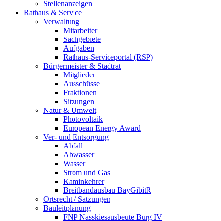
Stellenanzeigen
Rathaus & Service
Verwaltung
Mitarbeiter
Sachgebiete
Aufgaben
Rathaus-Serviceportal (RSP)
Bürgermeister & Stadtrat
Mitglieder
Ausschüsse
Fraktionen
Sitzungen
Natur & Umwelt
Photovoltaik
European Energy Award
Ver- und Entsorgung
Abfall
Abwasser
Wasser
Strom und Gas
Kaminkehrer
Breitbandausbau BayGibitR
Ortsrecht / Satzungen
Bauleitplanung
FNP Nasskiesausbeute Burg IV