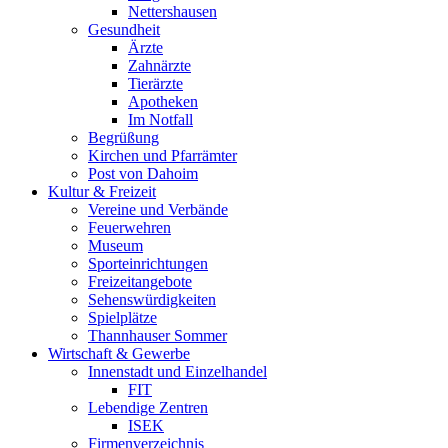
Nettershausen
Gesundheit
Ärzte
Zahnärzte
Tierärzte
Apotheken
Im Notfall
Begrüßung
Kirchen und Pfarrämter
Post von Dahoim
Kultur & Freizeit
Vereine und Verbände
Feuerwehren
Museum
Sporteinrichtungen
Freizeitangebote
Sehenswürdigkeiten
Spielplätze
Thannhauser Sommer
Wirtschaft & Gewerbe
Innenstadt und Einzelhandel
FIT
Lebendige Zentren
ISEK
Firmenverzeichnis