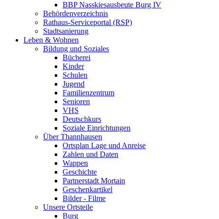
BBP Nasskiesausbeute Burg IV
Behördenverzeichnis
Rathaus-Serviceportal (RSP)
Stadtsanierung
Leben & Wohnen
Bildung und Soziales
Bücherei
Kinder
Schulen
Jugend
Familienzentrum
Senioren
VHS
Deutschkurs
Soziale Einrichtungen
Über Thannhausen
Ortsplan Lage und Anreise
Zahlen und Daten
Wappen
Geschichte
Partnerstadt Mortain
Geschenkartikel
Bilder - Filme
Unsere Ortsteile
Burg