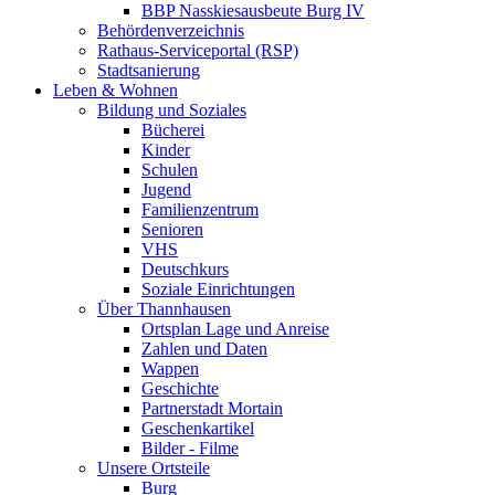
BBP Nasskiesausbeute Burg IV
Behördenverzeichnis
Rathaus-Serviceportal (RSP)
Stadtsanierung
Leben & Wohnen
Bildung und Soziales
Bücherei
Kinder
Schulen
Jugend
Familienzentrum
Senioren
VHS
Deutschkurs
Soziale Einrichtungen
Über Thannhausen
Ortsplan Lage und Anreise
Zahlen und Daten
Wappen
Geschichte
Partnerstadt Mortain
Geschenkartikel
Bilder - Filme
Unsere Ortsteile
Burg