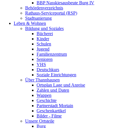
BBP Nasskiesausbeute Burg IV
Behördenverzeichnis
Rathaus-Serviceportal (RSP)
Stadtsanierung
Leben & Wohnen
Bildung und Soziales
Bücherei
Kinder
Schulen
Jugend
Familienzentrum
Senioren
VHS
Deutschkurs
Soziale Einrichtungen
Über Thannhausen
Ortsplan Lage und Anreise
Zahlen und Daten
Wappen
Geschichte
Partnerstadt Mortain
Geschenkartikel
Bilder - Filme
Unsere Ortsteile
Burg