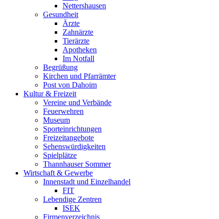
Nettershausen
Gesundheit
Ärzte
Zahnärzte
Tierärzte
Apotheken
Im Notfall
Begrüßung
Kirchen und Pfarrämter
Post von Dahoim
Kultur & Freizeit
Vereine und Verbände
Feuerwehren
Museum
Sporteinrichtungen
Freizeitangebote
Sehenswürdigkeiten
Spielplätze
Thannhauser Sommer
Wirtschaft & Gewerbe
Innenstadt und Einzelhandel
FIT
Lebendige Zentren
ISEK
Firmenverzeichnis