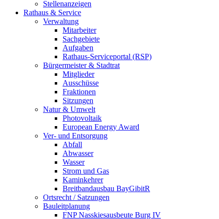
Stellenanzeigen
Rathaus & Service
Verwaltung
Mitarbeiter
Sachgebiete
Aufgaben
Rathaus-Serviceportal (RSP)
Bürgermeister & Stadtrat
Mitglieder
Ausschüsse
Fraktionen
Sitzungen
Natur & Umwelt
Photovoltaik
European Energy Award
Ver- und Entsorgung
Abfall
Abwasser
Wasser
Strom und Gas
Kaminkehrer
Breitbandausbau BayGibitR
Ortsrecht / Satzungen
Bauleitplanung
FNP Nasskiesausbeute Burg IV