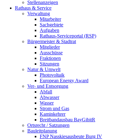
Stellenanzeigen
Rathaus & Service
Verwaltung
Mitarbeiter
Sachgebiete
Aufgaben
Rathaus-Serviceportal (RSP)
Bürgermeister & Stadtrat
Mitglieder
Ausschüsse
Fraktionen
Sitzungen
Natur & Umwelt
Photovoltaik
European Energy Award
Ver- und Entsorgung
Abfall
Abwasser
Wasser
Strom und Gas
Kaminkehrer
Breitbandausbau BayGibitR
Ortsrecht / Satzungen
Bauleitplanung
FNP Nasskiesausbeute Burg IV