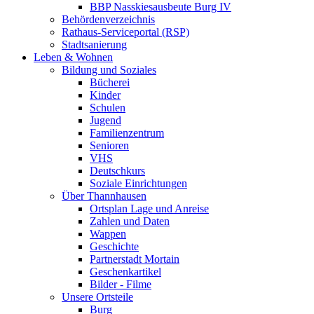
BBP Nasskiesausbeute Burg IV
Behördenverzeichnis
Rathaus-Serviceportal (RSP)
Stadtsanierung
Leben & Wohnen
Bildung und Soziales
Bücherei
Kinder
Schulen
Jugend
Familienzentrum
Senioren
VHS
Deutschkurs
Soziale Einrichtungen
Über Thannhausen
Ortsplan Lage und Anreise
Zahlen und Daten
Wappen
Geschichte
Partnerstadt Mortain
Geschenkartikel
Bilder - Filme
Unsere Ortsteile
Burg