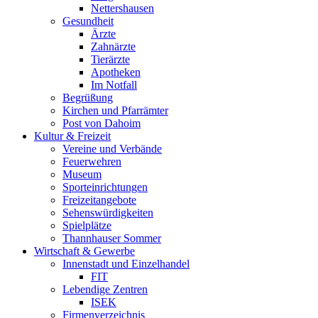
Nettershausen
Gesundheit
Ärzte
Zahnärzte
Tierärzte
Apotheken
Im Notfall
Begrüßung
Kirchen und Pfarrämter
Post von Dahoim
Kultur & Freizeit
Vereine und Verbände
Feuerwehren
Museum
Sporteinrichtungen
Freizeitangebote
Sehenswürdigkeiten
Spielplätze
Thannhauser Sommer
Wirtschaft & Gewerbe
Innenstadt und Einzelhandel
FIT
Lebendige Zentren
ISEK
Firmenverzeichnis