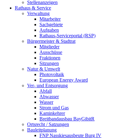
Stellenanzeigen
Rathaus & Service
Verwaltung
Mitarbeiter
Sachgebiete
Aufgaben
Rathaus-Serviceportal (RSP)
Bürgermeister & Stadtrat
Mitglieder
Ausschüsse
Fraktionen
Sitzungen
Natur & Umwelt
Photovoltaik
European Energy Award
Ver- und Entsorgung
Abfall
Abwasser
Wasser
Strom und Gas
Kaminkehrer
Breitbandausbau BayGibitR
Ortsrecht / Satzungen
Bauleitplanung
FNP Nasskiesausbeute Burg IV