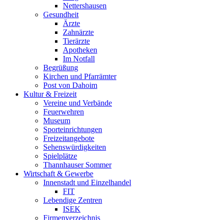
Nettershausen
Gesundheit
Ärzte
Zahnärzte
Tierärzte
Apotheken
Im Notfall
Begrüßung
Kirchen und Pfarrämter
Post von Dahoim
Kultur & Freizeit
Vereine und Verbände
Feuerwehren
Museum
Sporteinrichtungen
Freizeitangebote
Sehenswürdigkeiten
Spielplätze
Thannhauser Sommer
Wirtschaft & Gewerbe
Innenstadt und Einzelhandel
FIT
Lebendige Zentren
ISEK
Firmenverzeichnis