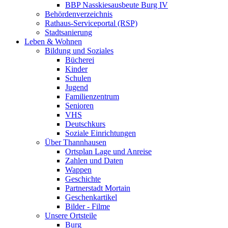
BBP Nasskiesausbeute Burg IV
Behördenverzeichnis
Rathaus-Serviceportal (RSP)
Stadtsanierung
Leben & Wohnen
Bildung und Soziales
Bücherei
Kinder
Schulen
Jugend
Familienzentrum
Senioren
VHS
Deutschkurs
Soziale Einrichtungen
Über Thannhausen
Ortsplan Lage und Anreise
Zahlen und Daten
Wappen
Geschichte
Partnerstadt Mortain
Geschenkartikel
Bilder - Filme
Unsere Ortsteile
Burg