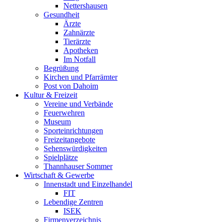
Nettershausen
Gesundheit
Ärzte
Zahnärzte
Tierärzte
Apotheken
Im Notfall
Begrüßung
Kirchen und Pfarrämter
Post von Dahoim
Kultur & Freizeit
Vereine und Verbände
Feuerwehren
Museum
Sporteinrichtungen
Freizeitangebote
Sehenswürdigkeiten
Spielplätze
Thannhauser Sommer
Wirtschaft & Gewerbe
Innenstadt und Einzelhandel
FIT
Lebendige Zentren
ISEK
Firmenverzeichnis