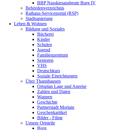
BBP Nasskiesausbeute Burg IV
Behördenverzeichnis
Rathaus-Serviceportal (RSP)
Stadtsanierung
Leben & Wohnen
Bildung und Soziales
Bücherei
Kinder
Schulen
Jugend
Familienzentrum
Senioren
VHS
Deutschkurs
Soziale Einrichtungen
Über Thannhausen
Ortsplan Lage und Anreise
Zahlen und Daten
Wappen
Geschichte
Partnerstadt Mortain
Geschenkartikel
Bilder - Filme
Unsere Ortsteile
Burg