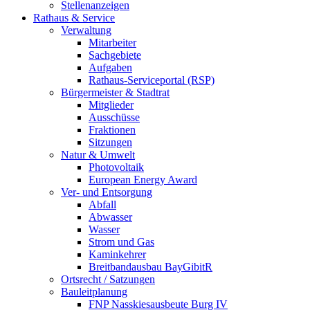
Stellenanzeigen
Rathaus & Service
Verwaltung
Mitarbeiter
Sachgebiete
Aufgaben
Rathaus-Serviceportal (RSP)
Bürgermeister & Stadtrat
Mitglieder
Ausschüsse
Fraktionen
Sitzungen
Natur & Umwelt
Photovoltaik
European Energy Award
Ver- und Entsorgung
Abfall
Abwasser
Wasser
Strom und Gas
Kaminkehrer
Breitbandausbau BayGibitR
Ortsrecht / Satzungen
Bauleitplanung
FNP Nasskiesausbeute Burg IV