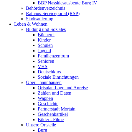
BBP Nasskiesausbeute Burg IV
Behördenverzeichnis
Rathaus-Serviceportal (RSP)
Stadtsanierung
Leben & Wohnen
Bildung und Soziales
Bücherei
Kinder
Schulen
Jugend
Familienzentrum
Senioren
VHS
Deutschkurs
Soziale Einrichtungen
Über Thannhausen
Ortsplan Lage und Anreise
Zahlen und Daten
Wappen
Geschichte
Partnerstadt Mortain
Geschenkartikel
Bilder - Filme
Unsere Ortsteile
Burg