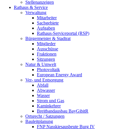
Stellenanzeigen
Rathaus & Service
Verwaltung
Mitarbeiter
Sachgebiete
Aufgaben
Rathaus-Serviceportal (RSP)
Bürgermeister & Stadtrat
Mitglieder
Ausschüsse
Fraktionen
Sitzungen
Natur & Umwelt
Photovoltaik
European Energy Award
Ver- und Entsorgung
Abfall
Abwasser
Wasser
Strom und Gas
Kaminkehrer
Breitbandausbau BayGibitR
Ortsrecht / Satzungen
Bauleitplanung
FNP Nasskiesausbeute Burg IV