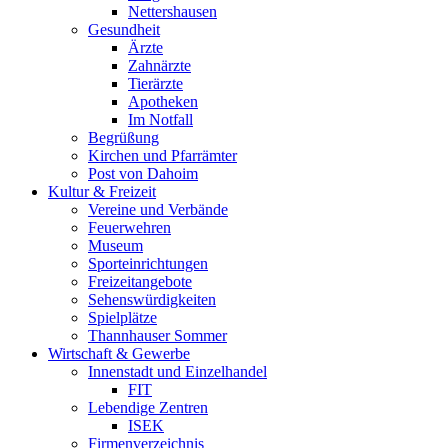
Nettershausen
Gesundheit
Ärzte
Zahnärzte
Tierärzte
Apotheken
Im Notfall
Begrüßung
Kirchen und Pfarrämter
Post von Dahoim
Kultur & Freizeit
Vereine und Verbände
Feuerwehren
Museum
Sporteinrichtungen
Freizeitangebote
Sehenswürdigkeiten
Spielplätze
Thannhauser Sommer
Wirtschaft & Gewerbe
Innenstadt und Einzelhandel
FIT
Lebendige Zentren
ISEK
Firmenverzeichnis