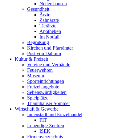
Nettershausen
Gesundheit
Ärzte
Zahnärzte
Tierärzte
Apotheken
Im Notfall
Begrüßung
Kirchen und Pfarrämter
Post von Dahoim
Kultur & Freizeit
Vereine und Verbände
Feuerwehren
Museum
Sporteinrichtungen
Freizeitangebote
Sehenswürdigkeiten
Spielplätze
Thannhauser Sommer
Wirtschaft & Gewerbe
Innenstadt und Einzelhandel
FIT
Lebendige Zentren
ISEK
Firmenverzeichnis