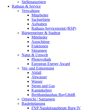
Stellenanzeigen
Rathaus & Service
Verwaltung
Mitarbeiter
Sachgebiete
Aufgaben
Rathaus-Serviceportal (RSP)
Bürgermeister & Stadtrat
Mitglieder
Ausschüsse
Fraktionen
Sitzungen
Natur & Umwelt
Photovoltaik
European Energy Award
Ver- und Entsorgung
Abfall
Abwasser
Wasser
Strom und Gas
Kaminkehrer
Breitbandausbau BayGibitR
Ortsrecht / Satzungen
Bauleitplanung
FNP Nasskiesausbeute Burg IV