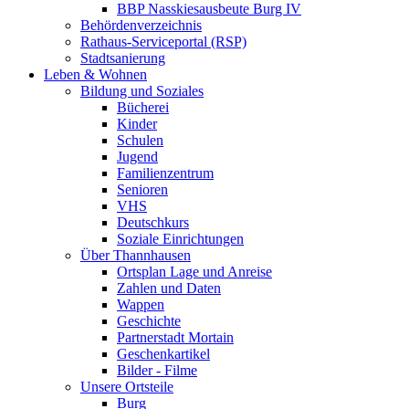
BBP Nasskiesausbeute Burg IV
Behördenverzeichnis
Rathaus-Serviceportal (RSP)
Stadtsanierung
Leben & Wohnen
Bildung und Soziales
Bücherei
Kinder
Schulen
Jugend
Familienzentrum
Senioren
VHS
Deutschkurs
Soziale Einrichtungen
Über Thannhausen
Ortsplan Lage und Anreise
Zahlen und Daten
Wappen
Geschichte
Partnerstadt Mortain
Geschenkartikel
Bilder - Filme
Unsere Ortsteile
Burg