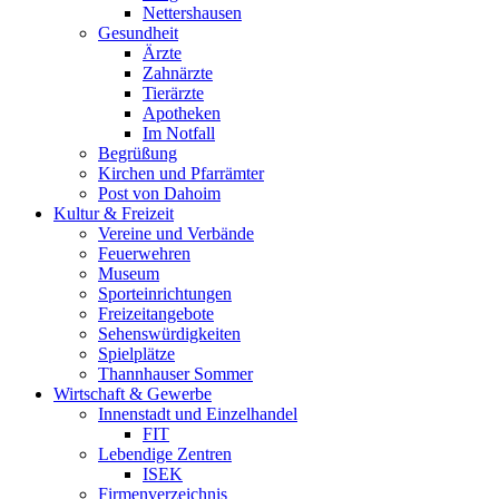
Nettershausen
Gesundheit
Ärzte
Zahnärzte
Tierärzte
Apotheken
Im Notfall
Begrüßung
Kirchen und Pfarrämter
Post von Dahoim
Kultur & Freizeit
Vereine und Verbände
Feuerwehren
Museum
Sporteinrichtungen
Freizeitangebote
Sehenswürdigkeiten
Spielplätze
Thannhauser Sommer
Wirtschaft & Gewerbe
Innenstadt und Einzelhandel
FIT
Lebendige Zentren
ISEK
Firmenverzeichnis