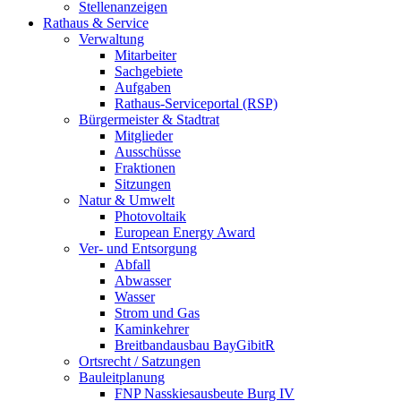
Stellenanzeigen
Rathaus & Service
Verwaltung
Mitarbeiter
Sachgebiete
Aufgaben
Rathaus-Serviceportal (RSP)
Bürgermeister & Stadtrat
Mitglieder
Ausschüsse
Fraktionen
Sitzungen
Natur & Umwelt
Photovoltaik
European Energy Award
Ver- und Entsorgung
Abfall
Abwasser
Wasser
Strom und Gas
Kaminkehrer
Breitbandausbau BayGibitR
Ortsrecht / Satzungen
Bauleitplanung
FNP Nasskiesausbeute Burg IV