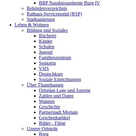
BBP Nasskiesausbeute Burg IV
Behördenverzeichnis
Rathaus-Serviceportal (RSP)
Stadtsanierung
Leben & Wohnen
Bildung und Soziales
Bücherei
Kinder
Schulen
Jugend
Familienzentrum
Senioren
VHS
Deutschkurs
Soziale Einrichtungen
Über Thannhausen
Ortsplan Lage und Anreise
Zahlen und Daten
Wappen
Geschichte
Partnerstadt Mortain
Geschenkartikel
Bilder - Filme
Unsere Ortsteile
Burg