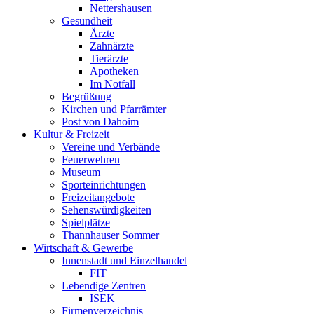
Nettershausen
Gesundheit
Ärzte
Zahnärzte
Tierärzte
Apotheken
Im Notfall
Begrüßung
Kirchen und Pfarrämter
Post von Dahoim
Kultur & Freizeit
Vereine und Verbände
Feuerwehren
Museum
Sporteinrichtungen
Freizeitangebote
Sehenswürdigkeiten
Spielplätze
Thannhauser Sommer
Wirtschaft & Gewerbe
Innenstadt und Einzelhandel
FIT
Lebendige Zentren
ISEK
Firmenverzeichnis