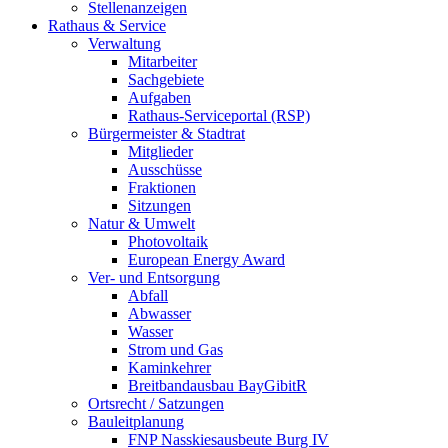
Stellenanzeigen
Rathaus & Service
Verwaltung
Mitarbeiter
Sachgebiete
Aufgaben
Rathaus-Serviceportal (RSP)
Bürgermeister & Stadtrat
Mitglieder
Ausschüsse
Fraktionen
Sitzungen
Natur & Umwelt
Photovoltaik
European Energy Award
Ver- und Entsorgung
Abfall
Abwasser
Wasser
Strom und Gas
Kaminkehrer
Breitbandausbau BayGibitR
Ortsrecht / Satzungen
Bauleitplanung
FNP Nasskiesausbeute Burg IV