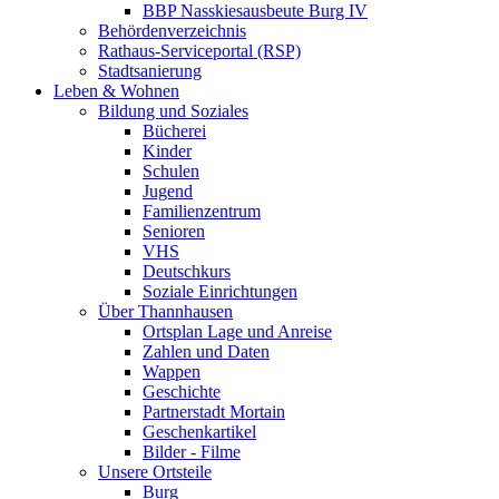
BBP Nasskiesausbeute Burg IV
Behördenverzeichnis
Rathaus-Serviceportal (RSP)
Stadtsanierung
Leben & Wohnen
Bildung und Soziales
Bücherei
Kinder
Schulen
Jugend
Familienzentrum
Senioren
VHS
Deutschkurs
Soziale Einrichtungen
Über Thannhausen
Ortsplan Lage und Anreise
Zahlen und Daten
Wappen
Geschichte
Partnerstadt Mortain
Geschenkartikel
Bilder - Filme
Unsere Ortsteile
Burg