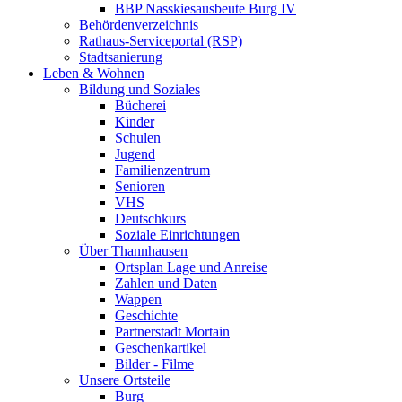
BBP Nasskiesausbeute Burg IV
Behördenverzeichnis
Rathaus-Serviceportal (RSP)
Stadtsanierung
Leben & Wohnen
Bildung und Soziales
Bücherei
Kinder
Schulen
Jugend
Familienzentrum
Senioren
VHS
Deutschkurs
Soziale Einrichtungen
Über Thannhausen
Ortsplan Lage und Anreise
Zahlen und Daten
Wappen
Geschichte
Partnerstadt Mortain
Geschenkartikel
Bilder - Filme
Unsere Ortsteile
Burg