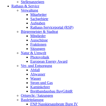
Stellenanzeigen
Rathaus & Service
Verwaltung
Mitarbeiter
Sachgebiete
Aufgaben
Rathaus-Serviceportal (RSP)
Bürgermeister & Stadtrat
Mitglieder
Ausschüsse
Fraktionen
Sitzungen
Natur & Umwelt
Photovoltaik
European Energy Award
Ver- und Entsorgung
Abfall
Abwasser
Wasser
Strom und Gas
Kaminkehrer
Breitbandausbau BayGibitR
Ortsrecht / Satzungen
Bauleitplanung
FNP Nasskiesausbeute Burg IV