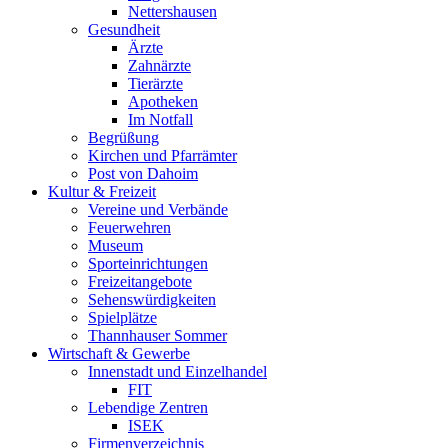
Nettershausen
Gesundheit
Ärzte
Zahnärzte
Tierärzte
Apotheken
Im Notfall
Begrüßung
Kirchen und Pfarrämter
Post von Dahoim
Kultur & Freizeit
Vereine und Verbände
Feuerwehren
Museum
Sporteinrichtungen
Freizeitangebote
Sehenswürdigkeiten
Spielplätze
Thannhauser Sommer
Wirtschaft & Gewerbe
Innenstadt und Einzelhandel
FIT
Lebendige Zentren
ISEK
Firmenverzeichnis