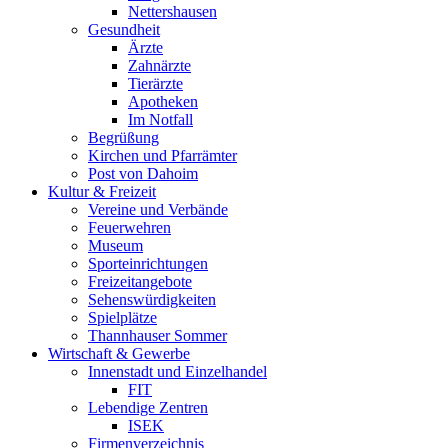
Nettershausen
Gesundheit
Ärzte
Zahnärzte
Tierärzte
Apotheken
Im Notfall
Begrüßung
Kirchen und Pfarrämter
Post von Dahoim
Kultur & Freizeit
Vereine und Verbände
Feuerwehren
Museum
Sporteinrichtungen
Freizeitangebote
Sehenswürdigkeiten
Spielplätze
Thannhauser Sommer
Wirtschaft & Gewerbe
Innenstadt und Einzelhandel
FIT
Lebendige Zentren
ISEK
Firmenverzeichnis