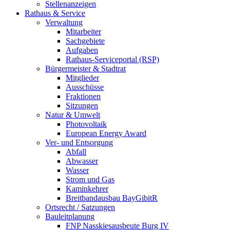
Stellenanzeigen
Rathaus & Service
Verwaltung
Mitarbeiter
Sachgebiete
Aufgaben
Rathaus-Serviceportal (RSP)
Bürgermeister & Stadtrat
Mitglieder
Ausschüsse
Fraktionen
Sitzungen
Natur & Umwelt
Photovoltaik
European Energy Award
Ver- und Entsorgung
Abfall
Abwasser
Wasser
Strom und Gas
Kaminkehrer
Breitbandausbau BayGibitR
Ortsrecht / Satzungen
Bauleitplanung
FNP Nasskiesausbeute Burg IV