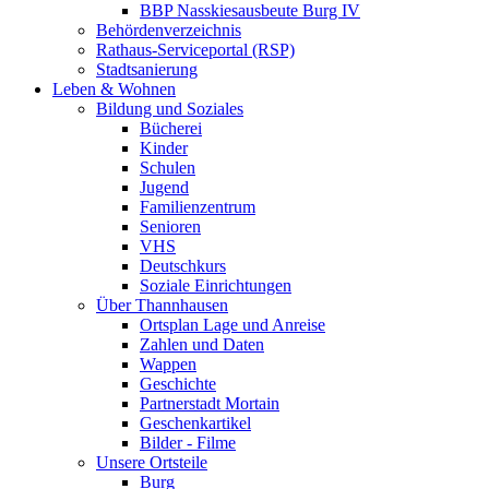
BBP Nasskiesausbeute Burg IV
Behördenverzeichnis
Rathaus-Serviceportal (RSP)
Stadtsanierung
Leben & Wohnen
Bildung und Soziales
Bücherei
Kinder
Schulen
Jugend
Familienzentrum
Senioren
VHS
Deutschkurs
Soziale Einrichtungen
Über Thannhausen
Ortsplan Lage und Anreise
Zahlen und Daten
Wappen
Geschichte
Partnerstadt Mortain
Geschenkartikel
Bilder - Filme
Unsere Ortsteile
Burg