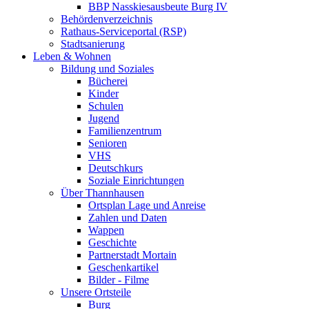
BBP Nasskiesausbeute Burg IV
Behördenverzeichnis
Rathaus-Serviceportal (RSP)
Stadtsanierung
Leben & Wohnen
Bildung und Soziales
Bücherei
Kinder
Schulen
Jugend
Familienzentrum
Senioren
VHS
Deutschkurs
Soziale Einrichtungen
Über Thannhausen
Ortsplan Lage und Anreise
Zahlen und Daten
Wappen
Geschichte
Partnerstadt Mortain
Geschenkartikel
Bilder - Filme
Unsere Ortsteile
Burg