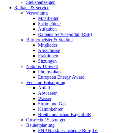
Stellenanzeigen
Rathaus & Service
Verwaltung
Mitarbeiter
Sachgebiete
Aufgaben
Rathaus-Serviceportal (RSP)
Bürgermeister & Stadtrat
Mitglieder
Ausschüsse
Fraktionen
Sitzungen
Natur & Umwelt
Photovoltaik
European Energy Award
Ver- und Entsorgung
Abfall
Abwasser
Wasser
Strom und Gas
Kaminkehrer
Breitbandausbau BayGibitR
Ortsrecht / Satzungen
Bauleitplanung
FNP Nasskiesausbeute Burg IV