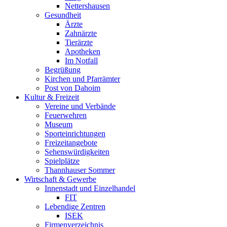
Nettershausen
Gesundheit
Ärzte
Zahnärzte
Tierärzte
Apotheken
Im Notfall
Begrüßung
Kirchen und Pfarrämter
Post von Dahoim
Kultur & Freizeit
Vereine und Verbände
Feuerwehren
Museum
Sporteinrichtungen
Freizeitangebote
Sehenswürdigkeiten
Spielplätze
Thannhauser Sommer
Wirtschaft & Gewerbe
Innenstadt und Einzelhandel
FIT
Lebendige Zentren
ISEK
Firmenverzeichnis