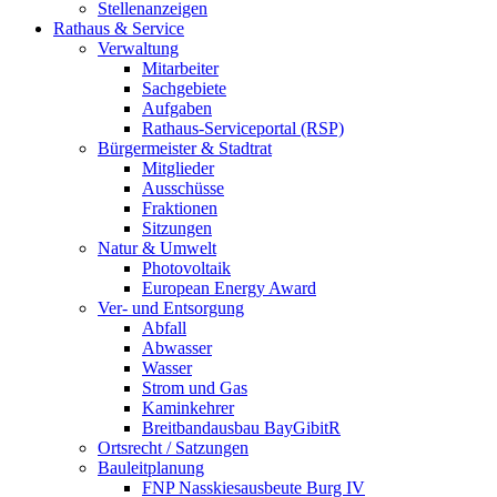
Stellenanzeigen
Rathaus & Service
Verwaltung
Mitarbeiter
Sachgebiete
Aufgaben
Rathaus-Serviceportal (RSP)
Bürgermeister & Stadtrat
Mitglieder
Ausschüsse
Fraktionen
Sitzungen
Natur & Umwelt
Photovoltaik
European Energy Award
Ver- und Entsorgung
Abfall
Abwasser
Wasser
Strom und Gas
Kaminkehrer
Breitbandausbau BayGibitR
Ortsrecht / Satzungen
Bauleitplanung
FNP Nasskiesausbeute Burg IV