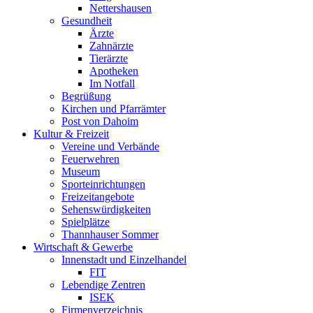
Nettershausen
Gesundheit
Ärzte
Zahnärzte
Tierärzte
Apotheken
Im Notfall
Begrüßung
Kirchen und Pfarrämter
Post von Dahoim
Kultur & Freizeit
Vereine und Verbände
Feuerwehren
Museum
Sporteinrichtungen
Freizeitangebote
Sehenswürdigkeiten
Spielplätze
Thannhauser Sommer
Wirtschaft & Gewerbe
Innenstadt und Einzelhandel
FIT
Lebendige Zentren
ISEK
Firmenverzeichnis