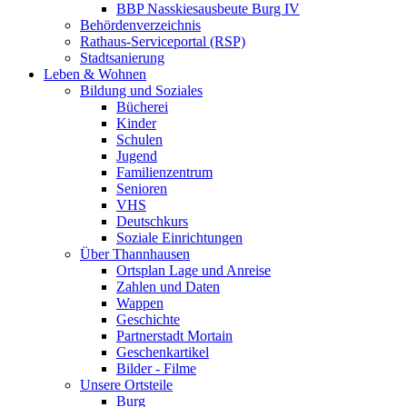
BBP Nasskiesausbeute Burg IV
Behördenverzeichnis
Rathaus-Serviceportal (RSP)
Stadtsanierung
Leben & Wohnen
Bildung und Soziales
Bücherei
Kinder
Schulen
Jugend
Familienzentrum
Senioren
VHS
Deutschkurs
Soziale Einrichtungen
Über Thannhausen
Ortsplan Lage und Anreise
Zahlen und Daten
Wappen
Geschichte
Partnerstadt Mortain
Geschenkartikel
Bilder - Filme
Unsere Ortsteile
Burg