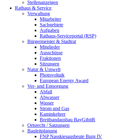
Stellenanzeigen
Rathaus & Service
Verwaltung
Mitarbeiter
Sachgebiete
Aufgaben
Rathaus-Serviceportal (RSP)
Bürgermeister & Stadtrat
Mitglieder
Ausschüsse
Fraktionen
Sitzungen
Natur & Umwelt
Photovoltaik
European Energy Award
Ver- und Entsorgung
Abfall
Abwasser
Wasser
Strom und Gas
Kaminkehrer
Breitbandausbau BayGibitR
Ortsrecht / Satzungen
Bauleitplanung
FNP Nasskiesausbeute Burg IV