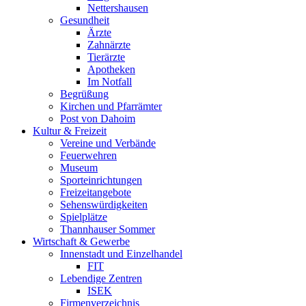
Nettershausen
Gesundheit
Ärzte
Zahnärzte
Tierärzte
Apotheken
Im Notfall
Begrüßung
Kirchen und Pfarrämter
Post von Dahoim
Kultur & Freizeit
Vereine und Verbände
Feuerwehren
Museum
Sporteinrichtungen
Freizeitangebote
Sehenswürdigkeiten
Spielplätze
Thannhauser Sommer
Wirtschaft & Gewerbe
Innenstadt und Einzelhandel
FIT
Lebendige Zentren
ISEK
Firmenverzeichnis