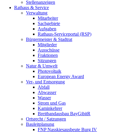
Stellenanzeigen
Rathaus & Service
Verwaltung
Mitarbeiter
Sachgebiete
Aufgaben
Rathaus-Serviceportal (RSP)
Bürgermeister & Stadtrat
Mitglieder
Ausschüsse
Fraktionen
Sitzungen
Natur & Umwelt
Photovoltaik
European Energy Award
Ver- und Entsorgung
Abfall
Abwasser
Wasser
Strom und Gas
Kaminkehrer
Breitbandausbau BayGibitR
Ortsrecht / Satzungen
Bauleitplanung
FNP Nasskiesausbeute Burg IV