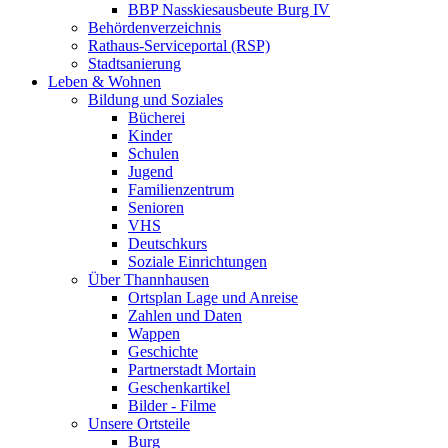
BBP Nasskiesausbeute Burg IV
Behördenverzeichnis
Rathaus-Serviceportal (RSP)
Stadtsanierung
Leben & Wohnen
Bildung und Soziales
Bücherei
Kinder
Schulen
Jugend
Familienzentrum
Senioren
VHS
Deutschkurs
Soziale Einrichtungen
Über Thannhausen
Ortsplan Lage und Anreise
Zahlen und Daten
Wappen
Geschichte
Partnerstadt Mortain
Geschenkartikel
Bilder - Filme
Unsere Ortsteile
Burg