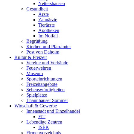
Nettershausen
Gesundheit
Ärzte
Zahnärzte
Tierärzte
Apotheken
Im Notfall
Begrüßung
Kirchen und Pfarrämter
Post von Dahoim
Kultur & Freizeit
Vereine und Verbände
Feuerwehren
Museum
Sporteinrichtungen
Freizeitangebote
Sehenswürdigkeiten
Spielplätze
Thannhauser Sommer
Wirtschaft & Gewerbe
Innenstadt und Einzelhandel
FIT
Lebendige Zentren
ISEK
Firmenverzeichnis