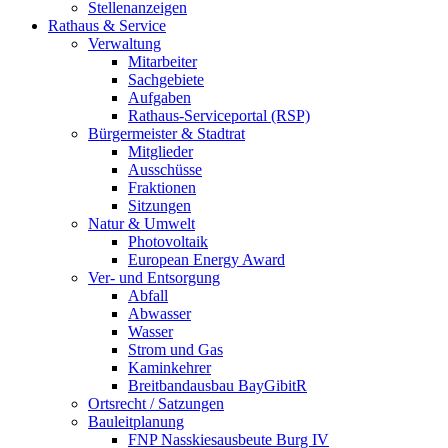
Stellenanzeigen
Rathaus & Service
Verwaltung
Mitarbeiter
Sachgebiete
Aufgaben
Rathaus-Serviceportal (RSP)
Bürgermeister & Stadtrat
Mitglieder
Ausschüsse
Fraktionen
Sitzungen
Natur & Umwelt
Photovoltaik
European Energy Award
Ver- und Entsorgung
Abfall
Abwasser
Wasser
Strom und Gas
Kaminkehrer
Breitbandausbau BayGibitR
Ortsrecht / Satzungen
Bauleitplanung
FNP Nasskiesausbeute Burg IV