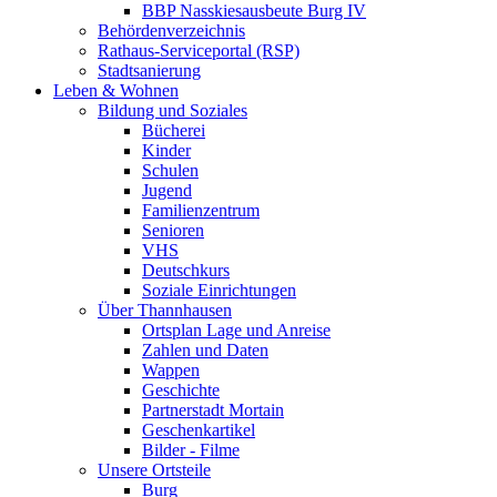
BBP Nasskiesausbeute Burg IV
Behördenverzeichnis
Rathaus-Serviceportal (RSP)
Stadtsanierung
Leben & Wohnen
Bildung und Soziales
Bücherei
Kinder
Schulen
Jugend
Familienzentrum
Senioren
VHS
Deutschkurs
Soziale Einrichtungen
Über Thannhausen
Ortsplan Lage und Anreise
Zahlen und Daten
Wappen
Geschichte
Partnerstadt Mortain
Geschenkartikel
Bilder - Filme
Unsere Ortsteile
Burg