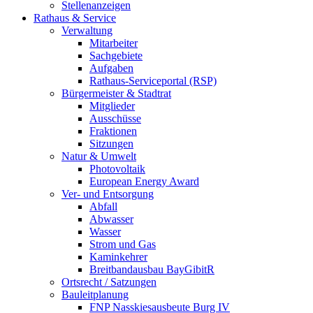
Stellenanzeigen
Rathaus & Service
Verwaltung
Mitarbeiter
Sachgebiete
Aufgaben
Rathaus-Serviceportal (RSP)
Bürgermeister & Stadtrat
Mitglieder
Ausschüsse
Fraktionen
Sitzungen
Natur & Umwelt
Photovoltaik
European Energy Award
Ver- und Entsorgung
Abfall
Abwasser
Wasser
Strom und Gas
Kaminkehrer
Breitbandausbau BayGibitR
Ortsrecht / Satzungen
Bauleitplanung
FNP Nasskiesausbeute Burg IV