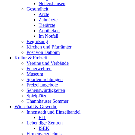
Nettershausen
Gesundheit
Ärzte
Zahnärzte
Tierärzte
Apotheken
Im Notfall
Begrüßung
Kirchen und Pfarrämter
Post von Dahoim
Kultur & Freizeit
Vereine und Verbände
Feuerwehren
Museum
Sporteinrichtungen
Freizeitangebote
Sehenswürdigkeiten
Spielplätze
Thannhauser Sommer
Wirtschaft & Gewerbe
Innenstadt und Einzelhandel
FIT
Lebendige Zentren
ISEK
Firmenverzeichnis