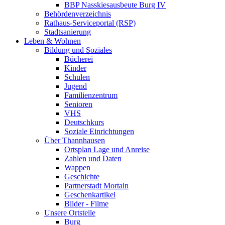
BBP Nasskiesausbeute Burg IV
Behördenverzeichnis
Rathaus-Serviceportal (RSP)
Stadtsanierung
Leben & Wohnen
Bildung und Soziales
Bücherei
Kinder
Schulen
Jugend
Familienzentrum
Senioren
VHS
Deutschkurs
Soziale Einrichtungen
Über Thannhausen
Ortsplan Lage und Anreise
Zahlen und Daten
Wappen
Geschichte
Partnerstadt Mortain
Geschenkartikel
Bilder - Filme
Unsere Ortsteile
Burg