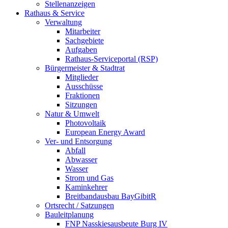
Stellenanzeigen
Rathaus & Service
Verwaltung
Mitarbeiter
Sachgebiete
Aufgaben
Rathaus-Serviceportal (RSP)
Bürgermeister & Stadtrat
Mitglieder
Ausschüsse
Fraktionen
Sitzungen
Natur & Umwelt
Photovoltaik
European Energy Award
Ver- und Entsorgung
Abfall
Abwasser
Wasser
Strom und Gas
Kaminkehrer
Breitbandausbau BayGibitR
Ortsrecht / Satzungen
Bauleitplanung
FNP Nasskiesausbeute Burg IV