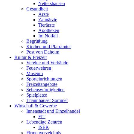
Nettershausen
Gesundheit
Ärzte
Zahnärzte
Tierärzte
Apotheken
Im Notfall
Begrüßung
Kirchen und Pfarrämter
Post von Dahoim
Kultur & Freizeit
Vereine und Verbände
Feuerwehren
Museum
Sporteinrichtungen
Freizeitangebote
Sehenswürdigkeiten
Spielplätze
Thannhauser Sommer
Wirtschaft & Gewerbe
Innenstadt und Einzelhandel
FIT
Lebendige Zentren
ISEK
Firmenverzeichnis