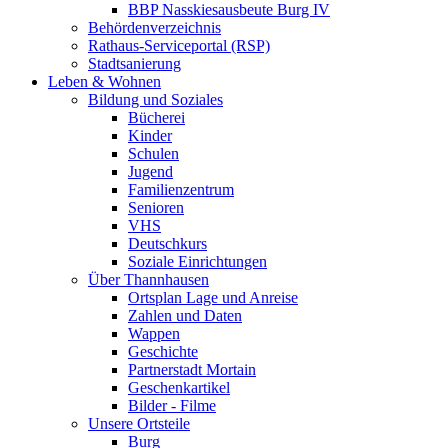
BBP Nasskiesausbeute Burg IV
Behördenverzeichnis
Rathaus-Serviceportal (RSP)
Stadtsanierung
Leben & Wohnen
Bildung und Soziales
Bücherei
Kinder
Schulen
Jugend
Familienzentrum
Senioren
VHS
Deutschkurs
Soziale Einrichtungen
Über Thannhausen
Ortsplan Lage und Anreise
Zahlen und Daten
Wappen
Geschichte
Partnerstadt Mortain
Geschenkartikel
Bilder - Filme
Unsere Ortsteile
Burg