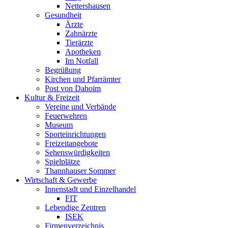
Nettershausen
Gesundheit
Ärzte
Zahnärzte
Tierärzte
Apotheken
Im Notfall
Begrüßung
Kirchen und Pfarrämter
Post von Dahoim
Kultur & Freizeit
Vereine und Verbände
Feuerwehren
Museum
Sporteinrichtungen
Freizeitangebote
Sehenswürdigkeiten
Spielplätze
Thannhauser Sommer
Wirtschaft & Gewerbe
Innenstadt und Einzelhandel
FIT
Lebendige Zentren
ISEK
Firmenverzeichnis