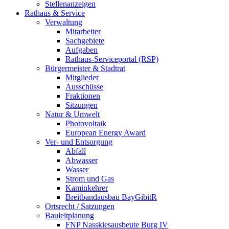
Stellenanzeigen
Rathaus & Service
Verwaltung
Mitarbeiter
Sachgebiete
Aufgaben
Rathaus-Serviceportal (RSP)
Bürgermeister & Stadtrat
Mitglieder
Ausschüsse
Fraktionen
Sitzungen
Natur & Umwelt
Photovoltaik
European Energy Award
Ver- und Entsorgung
Abfall
Abwasser
Wasser
Strom und Gas
Kaminkehrer
Breitbandausbau BayGibitR
Ortsrecht / Satzungen
Bauleitplanung
FNP Nasskiesausbeute Burg IV