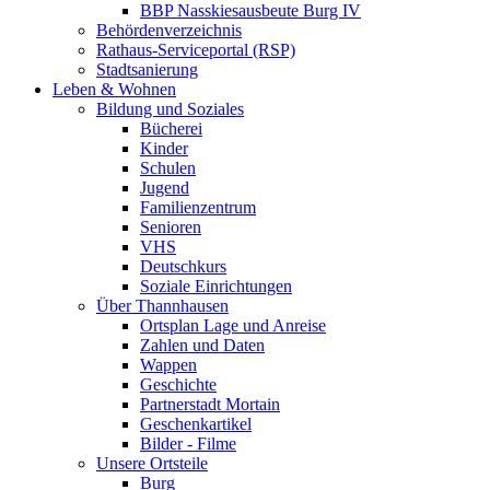
BBP Nasskiesausbeute Burg IV
Behördenverzeichnis
Rathaus-Serviceportal (RSP)
Stadtsanierung
Leben & Wohnen
Bildung und Soziales
Bücherei
Kinder
Schulen
Jugend
Familienzentrum
Senioren
VHS
Deutschkurs
Soziale Einrichtungen
Über Thannhausen
Ortsplan Lage und Anreise
Zahlen und Daten
Wappen
Geschichte
Partnerstadt Mortain
Geschenkartikel
Bilder - Filme
Unsere Ortsteile
Burg