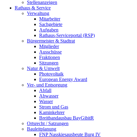
Stellenanzeigen
Rathaus & Service
Verwaltung
Mitarbeiter
Sachgebiete
Aufgaben
Rathaus-Serviceportal (RSP)
Bürgermeister & Stadtrat
Mitglieder
Ausschüsse
Fraktionen
Sitzungen
Natur & Umwelt
Photovoltaik
European Energy Award
Ver- und Entsorgung
Abfall
Abwasser
Wasser
Strom und Gas
Kaminkehrer
Breitbandausbau BayGibitR
Ortsrecht / Satzungen
Bauleitplanung
FNP Nasskiesausbeute Burg IV