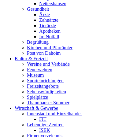
Nettershausen
Gesundheit
Ärzte
Zahnärzte
Tierärzte
Apotheken
Im Notfall
Begrüßung
Kirchen und Pfarrämter
Post von Dahoim
Kultur & Freizeit
Vereine und Verbände
Feuerwehren
Museum
Sporteinrichtungen
Freizeitangebote
Sehenswürdigkeiten
Spielplätze
Thannhauser Sommer
Wirtschaft & Gewerbe
Innenstadt und Einzelhandel
FIT
Lebendige Zentren
ISEK
Firmenverzeichnis