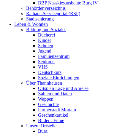
BBP Nasskiesausbeute Burg IV
Behördenverzeichnis
Rathaus-Serviceportal (RSP)
Stadtsanierung
Leben & Wohnen
Bildung und Soziales
Bücherei
Kinder
Schulen
Jugend
Familienzentrum
Senioren
VHS
Deutschkurs
Soziale Einrichtungen
Über Thannhausen
Ortsplan Lage und Anreise
Zahlen und Daten
Wappen
Geschichte
Partnerstadt Mortain
Geschenkartikel
Bilder - Filme
Unsere Ortsteile
Burg