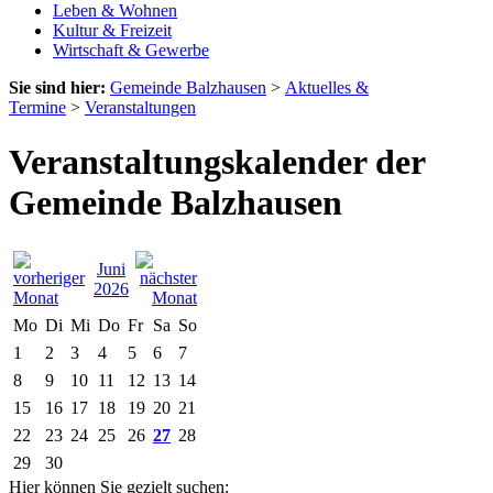
Leben & Wohnen
Kultur & Freizeit
Wirtschaft & Gewerbe
Sie sind hier:
Gemeinde Balzhausen
>
Aktuelles &
Termine
>
Veranstaltungen
Veranstaltungskalender der
Gemeinde Balzhausen
Juni
2026
Mo
Di
Mi
Do
Fr
Sa
So
1
2
3
4
5
6
7
8
9
10
11
12
13
14
15
16
17
18
19
20
21
22
23
24
25
26
27
28
29
30
Hier können Sie gezielt suchen: