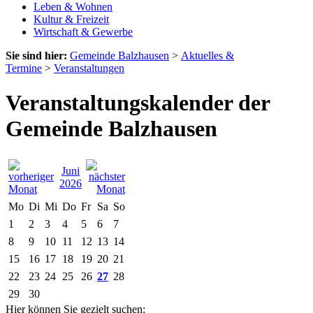
Leben & Wohnen
Kultur & Freizeit
Wirtschaft & Gewerbe
Sie sind hier:
Gemeinde Balzhausen
>
Aktuelles &
Termine
>
Veranstaltungen
Veranstaltungskalender der
Gemeinde Balzhausen
Juni
2026
Mo
Di
Mi
Do
Fr
Sa
So
1
2
3
4
5
6
7
8
9
10
11
12
13
14
15
16
17
18
19
20
21
22
23
24
25
26
27
28
29
30
Hier können Sie gezielt suchen: