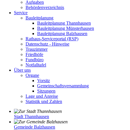
Aufgaben
Behördenverzeichnis
Service
Bauleitplanung
Bauleitplanung Thannhausen
Bauleitplanung Münsterhausen
Bauleitplanung Balzhausen
Rathaus-Serviceportal (RSP)
Datenschutz - Hinweise
Trauzimmer
Friedhöfe
Fundbüro
Notfalltafel
Über uns
Organe
Vorsitz
Gemeinschaftsversammlung
Sitzungen
Lage und Anreise
Statistik und Zahlen
Stadt Thannhausen
Gemeinde Balzhausen