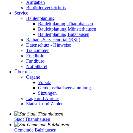
Aufgaben
Behördenverzeichnis
Service
Bauleitplanung
Bauleitplanung Thannhausen
Bauleitplanung Münsterhausen
Bauleitplanung Balzhausen
Rathaus-Serviceportal (RSP)
Datenschutz - Hinweise
Trauzimmer
Friedhöfe
Fundbüro
Notfalltafel
Über uns
Organe
Vorsitz
Gemeinschaftsversammlung
Sitzungen
Lage und Anreise
Statistik und Zahlen
Stadt Thannhausen
Gemeinde Balzhausen