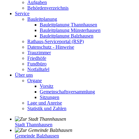
Aufgaben
Behördenverzeichnis
Service
Bauleitplanung
Bauleitplanung Thannhausen
Bauleitplanung Münsterhausen
Bauleitplanung Balzhausen
Rathaus-Serviceportal (RSP)
Datenschutz - Hinweise
Trauzimmer
Friedhöfe
Fundbüro
Notfalltafel
Über uns
Organe
Vorsitz
Gemeinschaftsversammlung
Sitzungen
Lage und Anreise
Statistik und Zahlen
Stadt Thannhausen
Gemeinde Balzhausen