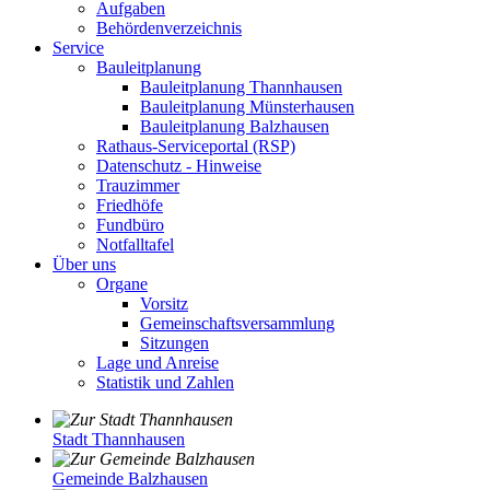
Aufgaben
Behördenverzeichnis
Service
Bauleitplanung
Bauleitplanung Thannhausen
Bauleitplanung Münsterhausen
Bauleitplanung Balzhausen
Rathaus-Serviceportal (RSP)
Datenschutz - Hinweise
Trauzimmer
Friedhöfe
Fundbüro
Notfalltafel
Über uns
Organe
Vorsitz
Gemeinschaftsversammlung
Sitzungen
Lage und Anreise
Statistik und Zahlen
Stadt Thannhausen
Gemeinde Balzhausen