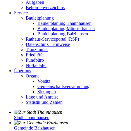
Aufgaben
Behördenverzeichnis
Service
Bauleitplanung
Bauleitplanung Thannhausen
Bauleitplanung Münsterhausen
Bauleitplanung Balzhausen
Rathaus-Serviceportal (RSP)
Datenschutz - Hinweise
Trauzimmer
Friedhöfe
Fundbüro
Notfalltafel
Über uns
Organe
Vorsitz
Gemeinschaftsversammlung
Sitzungen
Lage und Anreise
Statistik und Zahlen
Stadt Thannhausen
Gemeinde Balzhausen