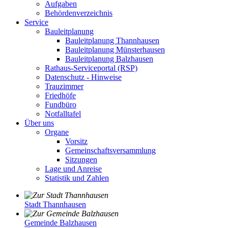
Aufgaben
Behördenverzeichnis
Service
Bauleitplanung
Bauleitplanung Thannhausen
Bauleitplanung Münsterhausen
Bauleitplanung Balzhausen
Rathaus-Serviceportal (RSP)
Datenschutz - Hinweise
Trauzimmer
Friedhöfe
Fundbüro
Notfalltafel
Über uns
Organe
Vorsitz
Gemeinschaftsversammlung
Sitzungen
Lage und Anreise
Statistik und Zahlen
Stadt Thannhausen
Gemeinde Balzhausen