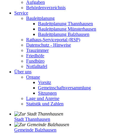
Aufgaben
Behördenverzeichnis
Service
Bauleitplanung
Bauleitplanung Thannhausen
Bauleitplanung Münsterhausen
Bauleitplanung Balzhausen
Rathaus-Serviceportal (RSP)
Datenschutz - Hinweise
Trauzimmer
Friedhöfe
Fundbüro
Notfalltafel
Über uns
Organe
Vorsitz
Gemeinschaftsversammlung
Sitzungen
Lage und Anreise
Statistik und Zahlen
Stadt Thannhausen
Gemeinde Balzhausen