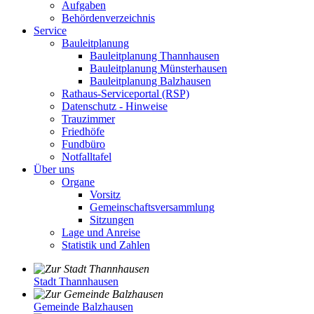
Aufgaben
Behördenverzeichnis
Service
Bauleitplanung
Bauleitplanung Thannhausen
Bauleitplanung Münsterhausen
Bauleitplanung Balzhausen
Rathaus-Serviceportal (RSP)
Datenschutz - Hinweise
Trauzimmer
Friedhöfe
Fundbüro
Notfalltafel
Über uns
Organe
Vorsitz
Gemeinschaftsversammlung
Sitzungen
Lage und Anreise
Statistik und Zahlen
Stadt Thannhausen
Gemeinde Balzhausen