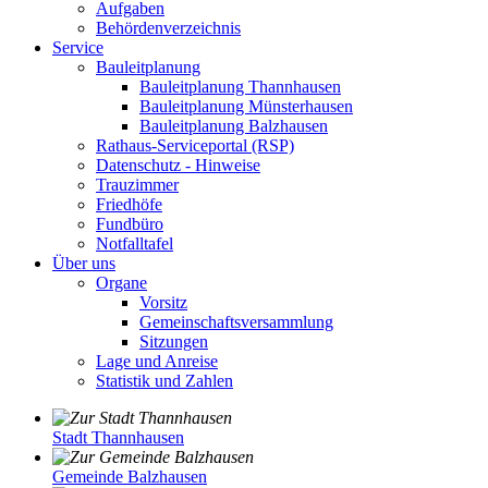
Aufgaben
Behördenverzeichnis
Service
Bauleitplanung
Bauleitplanung Thannhausen
Bauleitplanung Münsterhausen
Bauleitplanung Balzhausen
Rathaus-Serviceportal (RSP)
Datenschutz - Hinweise
Trauzimmer
Friedhöfe
Fundbüro
Notfalltafel
Über uns
Organe
Vorsitz
Gemeinschaftsversammlung
Sitzungen
Lage und Anreise
Statistik und Zahlen
Stadt Thannhausen
Gemeinde Balzhausen