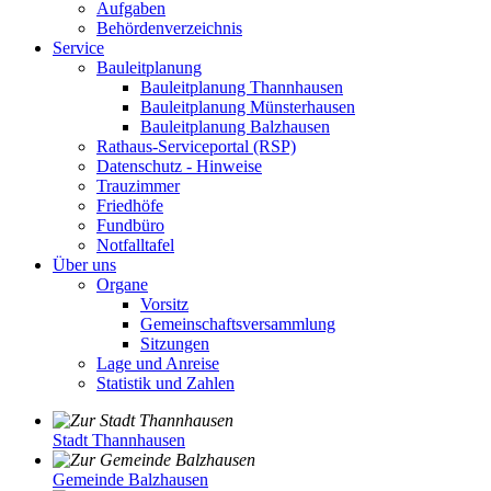
Aufgaben
Behördenverzeichnis
Service
Bauleitplanung
Bauleitplanung Thannhausen
Bauleitplanung Münsterhausen
Bauleitplanung Balzhausen
Rathaus-Serviceportal (RSP)
Datenschutz - Hinweise
Trauzimmer
Friedhöfe
Fundbüro
Notfalltafel
Über uns
Organe
Vorsitz
Gemeinschaftsversammlung
Sitzungen
Lage und Anreise
Statistik und Zahlen
Stadt Thannhausen
Gemeinde Balzhausen