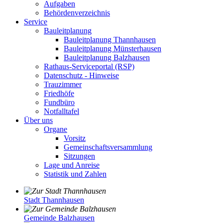
Aufgaben
Behördenverzeichnis
Service
Bauleitplanung
Bauleitplanung Thannhausen
Bauleitplanung Münsterhausen
Bauleitplanung Balzhausen
Rathaus-Serviceportal (RSP)
Datenschutz - Hinweise
Trauzimmer
Friedhöfe
Fundbüro
Notfalltafel
Über uns
Organe
Vorsitz
Gemeinschaftsversammlung
Sitzungen
Lage und Anreise
Statistik und Zahlen
Stadt Thannhausen
Gemeinde Balzhausen