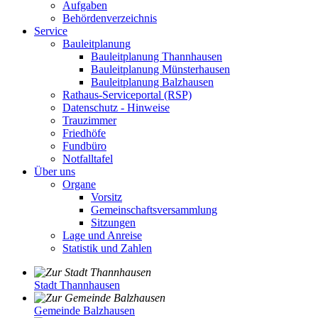
Aufgaben
Behördenverzeichnis
Service
Bauleitplanung
Bauleitplanung Thannhausen
Bauleitplanung Münsterhausen
Bauleitplanung Balzhausen
Rathaus-Serviceportal (RSP)
Datenschutz - Hinweise
Trauzimmer
Friedhöfe
Fundbüro
Notfalltafel
Über uns
Organe
Vorsitz
Gemeinschaftsversammlung
Sitzungen
Lage und Anreise
Statistik und Zahlen
Stadt Thannhausen
Gemeinde Balzhausen