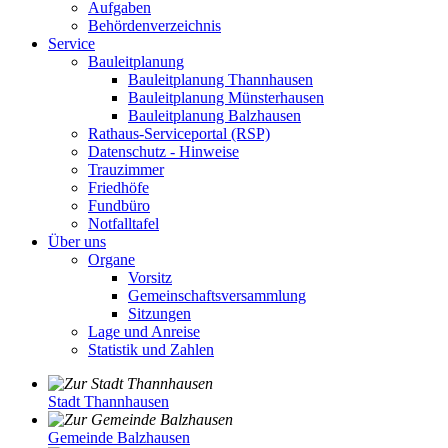
Aufgaben
Behördenverzeichnis
Service
Bauleitplanung
Bauleitplanung Thannhausen
Bauleitplanung Münsterhausen
Bauleitplanung Balzhausen
Rathaus-Serviceportal (RSP)
Datenschutz - Hinweise
Trauzimmer
Friedhöfe
Fundbüro
Notfalltafel
Über uns
Organe
Vorsitz
Gemeinschaftsversammlung
Sitzungen
Lage und Anreise
Statistik und Zahlen
Stadt Thannhausen
Gemeinde Balzhausen